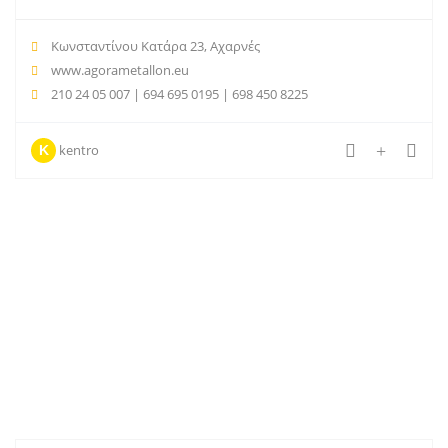
Kωνσταντίνου Κατάρα 23, Αχαρνές
www.agorametallon.eu
210 24 05 007 | 694 695 0195 | 698 450 8225
kentro
K