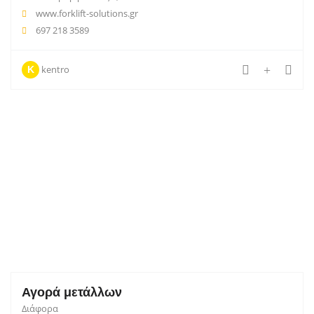
www.forklift-solutions.gr
697 218 3589
kentro
K
Αγορά μετάλλων
Διάφορα