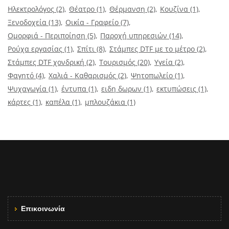
Ηλεκτρολόγος
(2)
Θέατρο
(1)
Θέρμανση
(2)
Κουζίνα
(1)
Ξενοδοχεία
(13)
Οικία - Γραφείο
(7)
Ομορφιά - Περιποίηση
(5)
Παροχή υπηρεσιών
(14)
Ρούχα εργασίας
(1)
Σπίτι
(8)
Στάμπες DTF με το μέτρο
(2)
Στάμπες DTF χονδρική
(2)
Τουρισμός
(20)
Υγεία
(2)
Φαγητό
(4)
Χαλιά - Καθαρισμός
(2)
Ψητοπωλείο
(1)
Ψυχαγωγία
(1)
έντυπα
(1)
ειδη δωρων
(1)
εκτυπώσεις
(1)
κάρτες
(1)
καπέλα
(1)
μπλουζάκια
(1)
Επικοινωνία