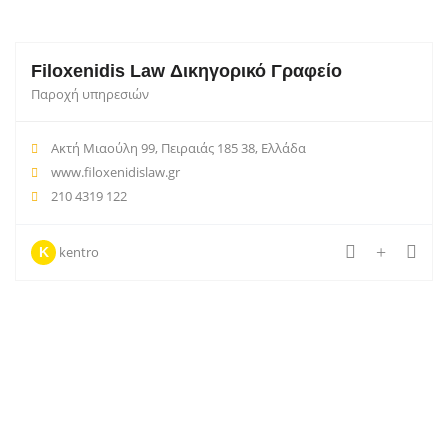
Filoxenidis Law Δικηγορικό Γραφείο
Παροχή υπηρεσιών
Ακτή Μιαούλη 99, Πειραιάς 185 38, Ελλάδα
www.filoxenidislaw.gr
210 4319 122
kentro
K