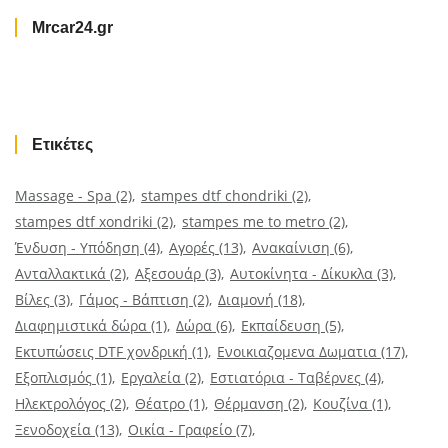
Mrcar24.gr
Ετικέτες
Massage - Spa
(2)
stampes dtf chondriki
(2)
stampes dtf xondriki
(2)
stampes me to metro
(2)
Ένδυση - Υπόδηση
(4)
Αγορές
(13)
Ανακαίνιση
(6)
Ανταλλακτικά
(2)
Αξεσουάρ
(3)
Αυτοκίνητα - Δίκυκλα
(3)
Βίλες
(3)
Γάμος - Βάπτιση
(2)
Διαμονή
(18)
Διαφημιστικά δώρα
(1)
Δώρα
(6)
Εκπαίδευση
(5)
Εκτυπώσεις DTF χονδρική
(1)
Ενοικιαζομενα Δωματια
(17)
Εξοπλισμός
(1)
Εργαλεία
(2)
Εστιατόρια - Ταβέρνες
(4)
Ηλεκτρολόγος
(2)
Θέατρο
(1)
Θέρμανση
(2)
Κουζίνα
(1)
Ξενοδοχεία
(13)
Οικία - Γραφείο
(7)