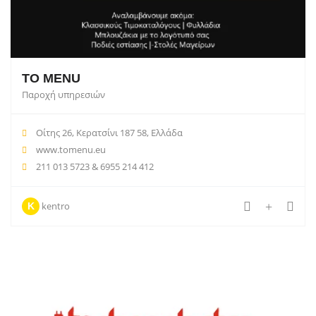
TO MENU
Παροχή υπηρεσιών
Οίτης 26, Κερατσίνι 187 58, Ελλάδα
www.tomenu.eu
211 013 5723 & 6955 214 412
kentro
K