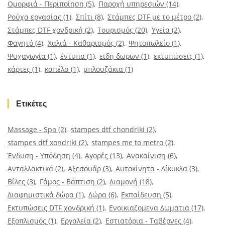
Ομορφιά - Περιποίηση
(5)
Παροχή υπηρεσιών
(14)
Ρούχα εργασίας
(1)
Σπίτι
(8)
Στάμπες DTF με το μέτρο
(2)
Στάμπες DTF χονδρική
(2)
Τουρισμός
(20)
Υγεία
(2)
Φαγητό
(4)
Χαλιά - Καθαρισμός
(2)
Ψητοπωλείο
(1)
Ψυχαγωγία
(1)
έντυπα
(1)
ειδη δωρων
(1)
εκτυπώσεις
(1)
κάρτες
(1)
καπέλα
(1)
μπλουζάκια
(1)
Ετικέτες
Massage - Spa
(2)
stampes dtf chondriki
(2)
stampes dtf xondriki
(2)
stampes me to metro
(2)
Ένδυση - Υπόδηση
(4)
Αγορές
(13)
Ανακαίνιση
(6)
Ανταλλακτικά
(2)
Αξεσουάρ
(3)
Αυτοκίνητα - Δίκυκλα
(3)
Βίλες
(3)
Γάμος - Βάπτιση
(2)
Διαμονή
(18)
Διαφημιστικά δώρα
(1)
Δώρα
(6)
Εκπαίδευση
(5)
Εκτυπώσεις DTF χονδρική
(1)
Ενοικιαζομενα Δωματια
(17)
Εξοπλισμός
(1)
Εργαλεία
(2)
Εστιατόρια - Ταβέρνες
(4)