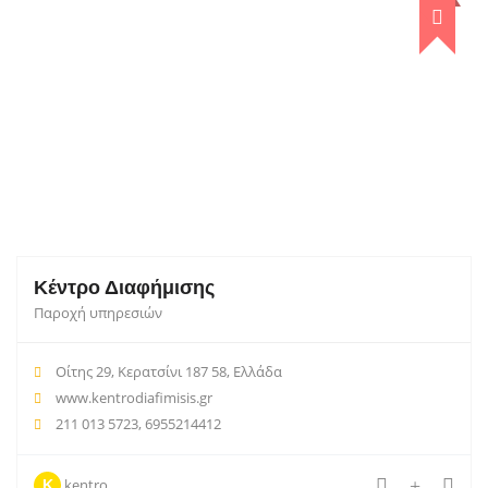
Κέντρο Διαφήμισης
Παροχή υπηρεσιών
Οίτης 29, Κερατσίνι 187 58, Ελλάδα
www.kentrodiafimisis.gr
211 013 5723, 6955214412
kentro
K