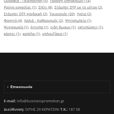
Ομορφιά - Περιποίηση
(5)
Παροχή υπηρεσιών
(14)
Ρούχα εργασίας
(1)
Σπίτι
(8)
Στάμπες DTF με το μέτρο
(2)
Στάμπες DTF χονδρική
(2)
Τουρισμός
(20)
Υγεία
(2)
Φαγητό
(4)
Χαλιά - Καθαρισμός
(2)
Ψητοπωλείο
(1)
Ψυχαγωγία
(1)
έντυπα
(1)
ειδη δωρων
(1)
εκτυπώσεις
(1)
κάρτες
(1)
καπέλα
(1)
μπλουζάκια
(1)
Επικοινωνία
E-mail:
info@businesspromotion.gr
Διεύθυνση:
ΟΙΤΗΣ 29 ΚΕΡΑΤΣΙΝΙ
Τ.Κ.:
187 58