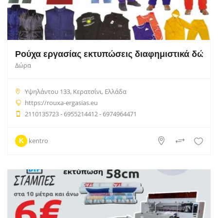
Ρούχα εργασίας εκτυπώσεις διαφημιστικά δώρα 
Δώρα
Υψηλάντου 133, Κερατσίνι, Ελλάδα
https://rouxa-ergasias.eu
2110135723 - 6955214412 - 6974964471
kentro
K