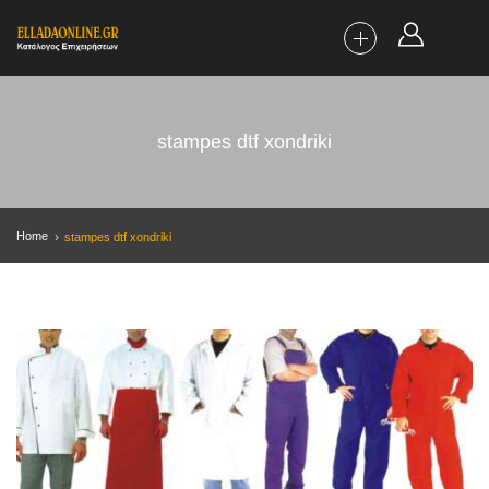
stampes dtf xondriki
Home
stampes dtf xondriki