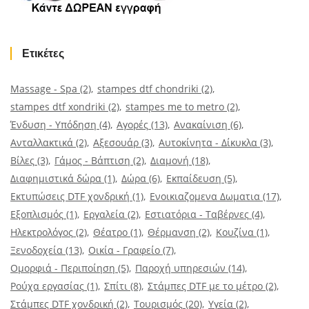
Ετικέτες
Massage - Spa
(2)
stampes dtf chondriki
(2)
stampes dtf xondriki
(2)
stampes me to metro
(2)
Ένδυση - Υπόδηση
(4)
Αγορές
(13)
Ανακαίνιση
(6)
Ανταλλακτικά
(2)
Αξεσουάρ
(3)
Αυτοκίνητα - Δίκυκλα
(3)
Βίλες
(3)
Γάμος - Βάπτιση
(2)
Διαμονή
(18)
Διαφημιστικά δώρα
(1)
Δώρα
(6)
Εκπαίδευση
(5)
Εκτυπώσεις DTF χονδρική
(1)
Ενοικιαζομενα Δωματια
(17)
Εξοπλισμός
(1)
Εργαλεία
(2)
Εστιατόρια - Ταβέρνες
(4)
Ηλεκτρολόγος
(2)
Θέατρο
(1)
Θέρμανση
(2)
Κουζίνα
(1)
Ξενοδοχεία
(13)
Οικία - Γραφείο
(7)
Ομορφιά - Περιποίηση
(5)
Παροχή υπηρεσιών
(14)
Ρούχα εργασίας
(1)
Σπίτι
(8)
Στάμπες DTF με το μέτρο
(2)
Στάμπες DTF χονδρική
(2)
Τουρισμός
(20)
Υγεία
(2)