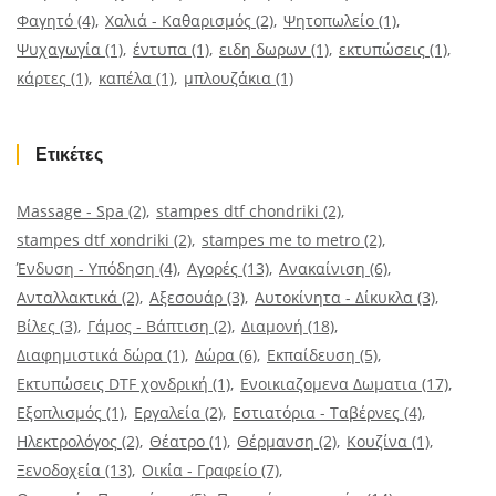
Φαγητό
(4)
Χαλιά - Καθαρισμός
(2)
Ψητοπωλείο
(1)
Ψυχαγωγία
(1)
έντυπα
(1)
ειδη δωρων
(1)
εκτυπώσεις
(1)
κάρτες
(1)
καπέλα
(1)
μπλουζάκια
(1)
Ετικέτες
Massage - Spa
(2)
stampes dtf chondriki
(2)
stampes dtf xondriki
(2)
stampes me to metro
(2)
Ένδυση - Υπόδηση
(4)
Αγορές
(13)
Ανακαίνιση
(6)
Ανταλλακτικά
(2)
Αξεσουάρ
(3)
Αυτοκίνητα - Δίκυκλα
(3)
Βίλες
(3)
Γάμος - Βάπτιση
(2)
Διαμονή
(18)
Διαφημιστικά δώρα
(1)
Δώρα
(6)
Εκπαίδευση
(5)
Εκτυπώσεις DTF χονδρική
(1)
Ενοικιαζομενα Δωματια
(17)
Εξοπλισμός
(1)
Εργαλεία
(2)
Εστιατόρια - Ταβέρνες
(4)
Ηλεκτρολόγος
(2)
Θέατρο
(1)
Θέρμανση
(2)
Κουζίνα
(1)
Ξενοδοχεία
(13)
Οικία - Γραφείο
(7)