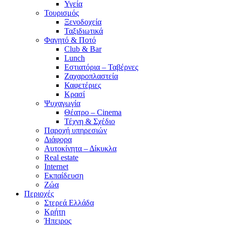
Υγεία
Τουρισμός
Ξενοδοχεία
Ταξιδιωτικά
Φαγητό & Ποτό
Club & Bar
Lunch
Εστιατόρια – Ταβέρνες
Ζαχαροπλαστεία
Καφετέριες
Κρασί
Ψυχαγωγία
Θέατρο – Cinema
Τέχνη & Σχέδιο
Παροχή υπηρεσιών
Διάφορα
Αυτοκίνητα – Δίκυκλα
Real estate
Internet
Εκπαίδευση
Ζώα
Περιοχές
Στερεά Ελλάδα
Κρήτη
Ήπειρος