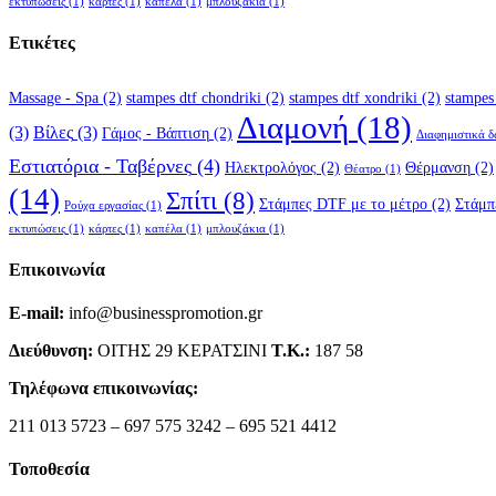
εκτυπώσεις
(1)
κάρτες
(1)
καπέλα
(1)
μπλουζάκια
(1)
Ετικέτες
Massage - Spa
(2)
stampes dtf chondriki
(2)
stampes dtf xondriki
(2)
stampes
Διαμονή
(18)
(3)
Βίλες
(3)
Γάμος - Βάπτιση
(2)
Διαφημιστικά 
Εστιατόρια - Ταβέρνες
(4)
Ηλεκτρολόγος
(2)
Θέρμανση
(2)
Θέατρο
(1)
(14)
Σπίτι
(8)
Στάμπες DTF με το μέτρο
(2)
Στάμπ
Ρούχα εργασίας
(1)
εκτυπώσεις
(1)
κάρτες
(1)
καπέλα
(1)
μπλουζάκια
(1)
Επικοινωνία
E-mail:
info@businesspromotion.gr
Διεύθυνση:
ΟΙΤΗΣ 29 ΚΕΡΑΤΣΙΝΙ
Τ.Κ.:
187 58
Τηλέφωνα επικοινωνίας:
211 013 5723 – 697 575 3242 – 695 521 4412
Τοποθεσία