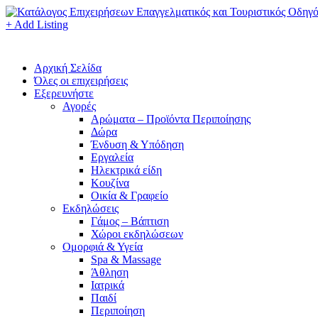
+ Add Listing
Αρχική Σελίδα
Όλες οι επιχειρήσεις
Εξερευνήστε
Αγορές
Αρώματα – Προϊόντα Περιποίησης
Δώρα
Ένδυση & Υπόδηση
Εργαλεία
Ηλεκτρικά είδη
Κουζίνα
Οικία & Γραφείο
Εκδηλώσεις
Γάμος – Βάπτιση
Χώροι εκδηλώσεων
Ομορφιά & Υγεία
Spa & Massage
Άθληση
Ιατρικά
Παιδί
Περιποίηση