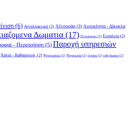
ίνιση
(6)
Αξεσουάρ
(3)
Αυτοκίνητα - Δίκυκλα
Ανταλλακτικά
(2)
κιαζομενα Δωματια
(17)
Εργαλεία
(2)
Εξοπλισμός
(1)
Παροχή υπηρεσιών
ρφιά - Περιποίηση
(5)
Χαλιά - Καθαρισμός
(2)
Ψητοπωλείο
(1)
Ψυχαγωγία
(1)
έντυπα
(1)
ειδη δωρων
(1)