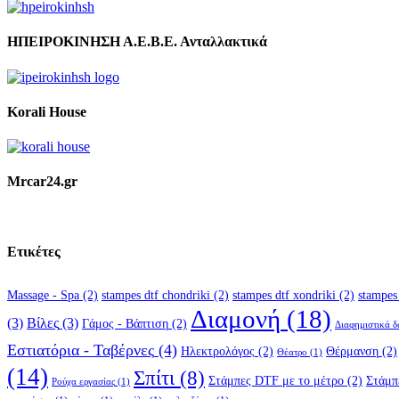
ΗΠΕΙΡΟΚΙΝΗΣΗ Α.Ε.Β.Ε. Ανταλλακτικά
Korali House
Mrcar24.gr
Ετικέτες
Massage - Spa
(2)
stampes dtf chondriki
(2)
stampes dtf xondriki
(2)
stampes
Διαμονή
(18)
(3)
Βίλες
(3)
Γάμος - Βάπτιση
(2)
Διαφημιστικά 
Εστιατόρια - Ταβέρνες
(4)
Ηλεκτρολόγος
(2)
Θέρμανση
(2)
Θέατρο
(1)
(14)
Σπίτι
(8)
Στάμπες DTF με το μέτρο
(2)
Στάμπ
Ρούχα εργασίας
(1)