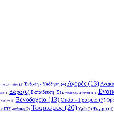
Αγορές
(13)
Ανακα
Ένδυση - Υπόδηση
(4)
 me to metro
(2)
Ενοι
Δώρα
(6)
Εκπαίδευση
(5)
δώρα
(1)
Εκτυπώσεις DTF χονδρική
(1)
Ξενοδοχεία
(13)
Οικία - Γραφείο
(7)
Ομο
Κουζίνα
(1)
Τουρισμός
(20)
Φαγητό
(4)
ες DTF χονδρική
(2)
Υγεία
(2)