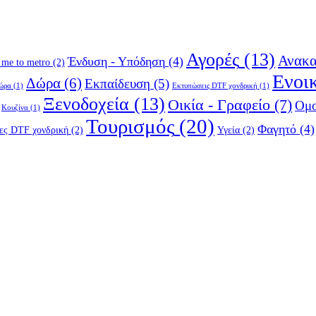
Αγορές
(13)
Ανακα
Ένδυση - Υπόδηση
(4)
 me to metro
(2)
Ενοι
Δώρα
(6)
Εκπαίδευση
(5)
δώρα
(1)
Εκτυπώσεις DTF χονδρική
(1)
Ξενοδοχεία
(13)
Οικία - Γραφείο
(7)
Ομο
Κουζίνα
(1)
Τουρισμός
(20)
Φαγητό
(4)
ες DTF χονδρική
(2)
Υγεία
(2)