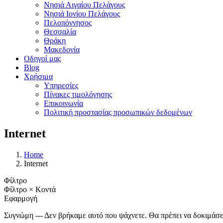
Νησιά Αιγαίου Πελάγους
Νησιά Ιονίου Πελάγους
Πελοπόννησος
Θεσσαλία
Θράκη
Μακεδονία
Οδηγοί μας
Blog
Χρήσιμα
Υπηρεσίες
Πίνακες τιμολόγησης
Επικοινωνία
Πολιτική προστασίας προσωπικών δεδομένων
Internet
Home
Internet
Φίλτρο
Φίλτρο
×
Κοντά
Εφαρμογή
Συγνώμη --- Δεν βρήκαμε αυτό που ψάχνετε. Θα πρέπει να δοκιμάσετ