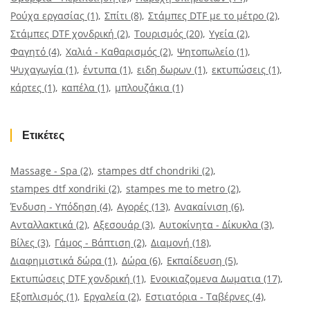
Ρούχα εργασίας
(1)
Σπίτι
(8)
Στάμπες DTF με το μέτρο
(2)
Στάμπες DTF χονδρική
(2)
Τουρισμός
(20)
Υγεία
(2)
Φαγητό
(4)
Χαλιά - Καθαρισμός
(2)
Ψητοπωλείο
(1)
Ψυχαγωγία
(1)
έντυπα
(1)
ειδη δωρων
(1)
εκτυπώσεις
(1)
κάρτες
(1)
καπέλα
(1)
μπλουζάκια
(1)
Ετικέτες
Massage - Spa
(2)
stampes dtf chondriki
(2)
stampes dtf xondriki
(2)
stampes me to metro
(2)
Ένδυση - Υπόδηση
(4)
Αγορές
(13)
Ανακαίνιση
(6)
Ανταλλακτικά
(2)
Αξεσουάρ
(3)
Αυτοκίνητα - Δίκυκλα
(3)
Βίλες
(3)
Γάμος - Βάπτιση
(2)
Διαμονή
(18)
Διαφημιστικά δώρα
(1)
Δώρα
(6)
Εκπαίδευση
(5)
Εκτυπώσεις DTF χονδρική
(1)
Ενοικιαζομενα Δωματια
(17)
Εξοπλισμός
(1)
Εργαλεία
(2)
Εστιατόρια - Ταβέρνες
(4)