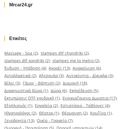
Mrcar24.gr
Ετικέτες
Massage - Spa
(2)
stampes dtf chondriki
(2)
stampes dtf xondriki
(2)
stampes me to metro
(2)
Ένδυση - Υπόδηση
(4)
Αγορές
(13)
Ανακαίνιση
(6)
Ανταλλακτικά
(2)
Αξεσουάρ
(3)
Αυτοκίνητα - Δίκυκλα
(3)
Βίλες
(3)
Γάμος - Βάπτιση
(2)
Διαμονή
(18)
Διαφημιστικά δώρα
(1)
Δώρα
(6)
Εκπαίδευση
(5)
Εκτυπώσεις DTF χονδρική
(1)
Ενοικιαζομενα Δωματια
(17)
Εξοπλισμός
(1)
Εργαλεία
(2)
Εστιατόρια - Ταβέρνες
(4)
Ηλεκτρολόγος
(2)
Θέατρο
(1)
Θέρμανση
(2)
Κουζίνα
(1)
Ξενοδοχεία
(13)
Οικία - Γραφείο
(7)
Ομορφιά - Περιποίηση
(5)
Παροχή υπηρεσιών
(14)