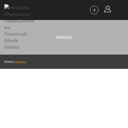
καπέλα
Home
καπέλα