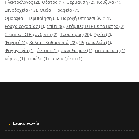
Ηλεκτρολόγος
(2)
Θέατρο
(1)
Θέρμανση
(2)
Κουζίνα
(1)
Ξενοδοχεία
(13)
Οικία - Γραφείο
(7)
Ομορφιά - Περιποίηση
(5)
Παροχή υπηρεσιών
(14)
Ρούχα εργασίας
(1)
Σπίτι
(8)
Στάμπες DTF με το μέτρο
(2)
Στάμπες DTF χονδρική
(2)
Τουρισμός
(20)
Υγεία
(2)
Φαγητό
(4)
Χαλιά - Καθαρισμός
(2)
Ψητοπωλείο
(1)
Ψυχαγωγία
(1)
έντυπα
(1)
ειδη δωρων
(1)
εκτυπώσεις
(1)
κάρτες
(1)
καπέλα
(1)
μπλουζάκια
(1)
Επικοινωνία