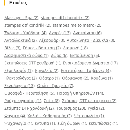
Ετικέτες
Massage - Spa
(2)
stampes dtf chondriki
(2)
stampes dtf xondriki
(2)
stampes me to metro
(2)
Ένδυση - Υπόδηση
(4)
Αγορές
(13)
Ανακαίνιση
(6)
Ανταλλακτικά
(2)
Αξεσουάρ
(3)
Αυτοκίνητα - Δίκυκλα
(3)
Βίλες
(3)
Γάμος - Βάπτιση
(2)
Διαμονή
(18)
Διαφημιστικά δώρα
(1)
Δώρα
(6)
Εκπαίδευση
(5)
Εκτυπώσεις DTF χονδρική
(1)
Ενοικιαζομενα Δωματια
(17)
Εξοπλισμός
(1)
Εργαλεία
(2)
Εστιατόρια - Ταβέρνες
(4)
Ηλεκτρολόγος
(2)
Θέατρο
(1)
Θέρμανση
(2)
Κουζίνα
(1)
Ξενοδοχεία
(13)
Οικία - Γραφείο
(7)
Ομορφιά - Περιποίηση
(5)
Παροχή υπηρεσιών
(14)
Ρούχα εργασίας
(1)
Σπίτι
(8)
Στάμπες DTF με το μέτρο
(2)
Στάμπες DTF χονδρική
(2)
Τουρισμός
(20)
Υγεία
(2)
Φαγητό
(4)
Χαλιά - Καθαρισμός
(2)
Ψητοπωλείο
(1)
Ψυχαγωγία
(1)
έντυπα
(1)
ειδη δωρων
(1)
εκτυπώσεις
(1)