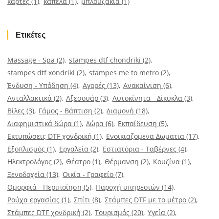
κάρτες
(1)
καπέλα
(1)
μπλουζάκια
(1)
Ετικέτες
Massage - Spa
(2)
stampes dtf chondriki
(2)
stampes dtf xondriki
(2)
stampes me to metro
(2)
Ένδυση - Υπόδηση
(4)
Αγορές
(13)
Ανακαίνιση
(6)
Ανταλλακτικά
(2)
Αξεσουάρ
(3)
Αυτοκίνητα - Δίκυκλα
(3)
Βίλες
(3)
Γάμος - Βάπτιση
(2)
Διαμονή
(18)
Διαφημιστικά δώρα
(1)
Δώρα
(6)
Εκπαίδευση
(5)
Εκτυπώσεις DTF χονδρική
(1)
Ενοικιαζομενα Δωματια
(17)
Εξοπλισμός
(1)
Εργαλεία
(2)
Εστιατόρια - Ταβέρνες
(4)
Ηλεκτρολόγος
(2)
Θέατρο
(1)
Θέρμανση
(2)
Κουζίνα
(1)
Ξενοδοχεία
(13)
Οικία - Γραφείο
(7)
Ομορφιά - Περιποίηση
(5)
Παροχή υπηρεσιών
(14)
Ρούχα εργασίας
(1)
Σπίτι
(8)
Στάμπες DTF με το μέτρο
(2)
Στάμπες DTF χονδρική
(2)
Τουρισμός
(20)
Υγεία
(2)