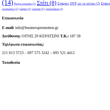
(14)
Σπίτι
(8)
Στάμπες DTF με το μέτρο
(2)
Στάμπ
Ρούχα εργασίας
(1)
εκτυπώσεις
(1)
κάρτες
(1)
καπέλα
(1)
μπλουζάκια
(1)
Επικοινωνία
E-mail:
info@businesspromotion.gr
Διεύθυνση:
ΟΙΤΗΣ 29 ΚΕΡΑΤΣΙΝΙ
Τ.Κ.:
187 58
Τηλέφωνα επικοινωνίας:
211 013 5723 – 697 575 3242 – 695 521 4412
Τοποθεσία