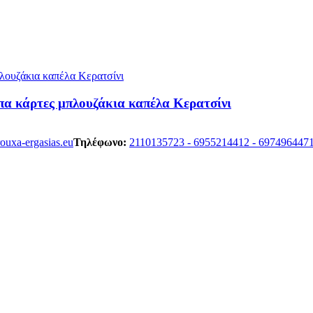
πα κάρτες μπλουζάκια καπέλα Κερατσίνι
/rouxa-ergasias.eu
Τηλέφωνο:
2110135723 - 6955214412 - 697496447