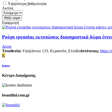
Υψηλότερη βαθμολογία
Ακτίνα
Εφαρμογή
Ρούχα εργασίας εκτυπώσεις διαφημιστικά δώρα έντυ
Δώρα
Τοποθεσία:
Υψηλάντου 133, Κερατσίνι, Ελλάδα
Ιστότοπος:
https:/
K
kentro
Κέντρο Διαφήμισης
beautiful.com.gr