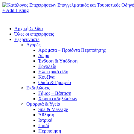
+ Add Listing
Αρχική Σελίδα
Όλες οι επιχειρήσεις
Εξερευνήστε
Αγορές
Αρώματα – Προϊόντα Περιποίησης
Δώρα
Ένδυση & Υπόδηση
Εργαλεία
Ηλεκτρικά είδη
Κουζίνα
Οικία & Γραφείο
Εκδηλώσεις
Γάμος – Βάπτιση
Χώροι εκδηλώσεων
Ομορφιά & Υγεία
Spa & Massage
Άθληση
Ιατρικά
Παιδί
Περιποίηση