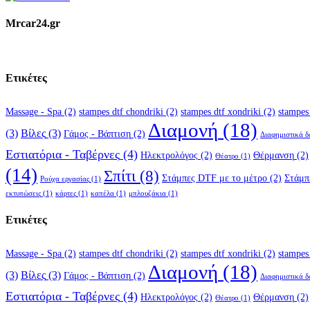
Mrcar24.gr
Ετικέτες
Massage - Spa
(2)
stampes dtf chondriki
(2)
stampes dtf xondriki
(2)
stampes
Διαμονή
(18)
(3)
Βίλες
(3)
Γάμος - Βάπτιση
(2)
Διαφημιστικά 
Εστιατόρια - Ταβέρνες
(4)
Ηλεκτρολόγος
(2)
Θέρμανση
(2)
Θέατρο
(1)
(14)
Σπίτι
(8)
Στάμπες DTF με το μέτρο
(2)
Στάμπ
Ρούχα εργασίας
(1)
εκτυπώσεις
(1)
κάρτες
(1)
καπέλα
(1)
μπλουζάκια
(1)
Ετικέτες
Massage - Spa
(2)
stampes dtf chondriki
(2)
stampes dtf xondriki
(2)
stampes
Διαμονή
(18)
(3)
Βίλες
(3)
Γάμος - Βάπτιση
(2)
Διαφημιστικά 
Εστιατόρια - Ταβέρνες
(4)
Ηλεκτρολόγος
(2)
Θέρμανση
(2)
Θέατρο
(1)