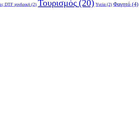
Τουρισμός
(20)
Φαγητό
(4)
ες DTF χονδρική
(2)
Υγεία
(2)