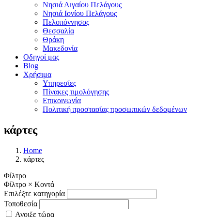
Νησιά Αιγαίου Πελάγους
Νησιά Ιονίου Πελάγους
Πελοπόννησος
Θεσσαλία
Θράκη
Μακεδονία
Οδηγοί μας
Blog
Χρήσιμα
Υπηρεσίες
Πίνακες τιμολόγησης
Επικοινωνία
Πολιτική προστασίας προσωπικών δεδομένων
κάρτες
Home
κάρτες
Φίλτρο
Φίλτρο
×
Κοντά
Επιλέξτε κατηγορία
Τοποθεσία
Ανοιξε τώρα