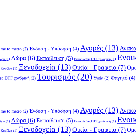
Αγορές
(13)
Ανακα
Ένδυση - Υπόδηση
(4)
 me to metro
(2)
Ενοι
Δώρα
(6)
Εκπαίδευση
(5)
δώρα
(1)
Εκτυπώσεις DTF χονδρική
(1)
Ξενοδοχεία
(13)
Οικία - Γραφείο
(7)
Ομο
Κουζίνα
(1)
Τουρισμός
(20)
Φαγητό
(4)
ες DTF χονδρική
(2)
Υγεία
(2)
Αγορές
(13)
Ανακα
Ένδυση - Υπόδηση
(4)
 me to metro
(2)
Ενοι
Δώρα
(6)
Εκπαίδευση
(5)
δώρα
(1)
Εκτυπώσεις DTF χονδρική
(1)
Ξενοδοχεία
(13)
Οικία - Γραφείο
(7)
Ομο
Κουζίνα
(1)