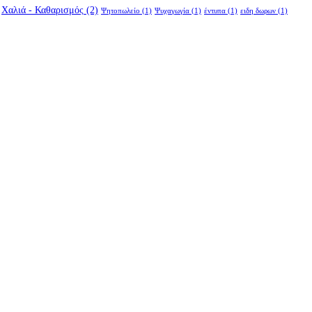
Χαλιά - Καθαρισμός
(2)
Ψητοπωλείο
(1)
Ψυχαγωγία
(1)
έντυπα
(1)
ειδη δωρων
(1)