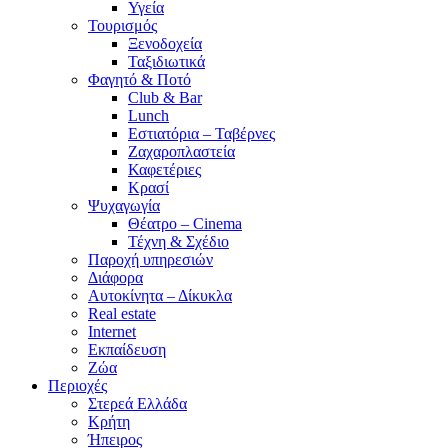
Υγεία
Τουρισμός
Ξενοδοχεία
Ταξιδιωτικά
Φαγητό & Ποτό
Club & Bar
Lunch
Εστιατόρια – Ταβέρνες
Ζαχαροπλαστεία
Καφετέριες
Κρασί
Ψυχαγωγία
Θέατρο – Cinema
Τέχνη & Σχέδιο
Παροχή υπηρεσιών
Διάφορα
Αυτοκίνητα – Δίκυκλα
Real estate
Internet
Εκπαίδευση
Ζώα
Περιοχές
Στερεά Ελλάδα
Κρήτη
Ήπειρος