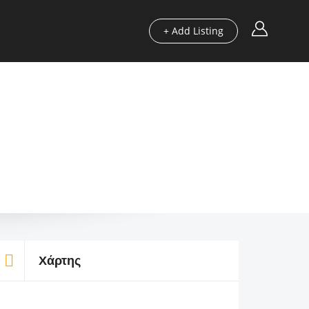
+ Add Listing
Περιοχές
Οδηγοί μας
Blog
Χρήσιμα
Χάρτης