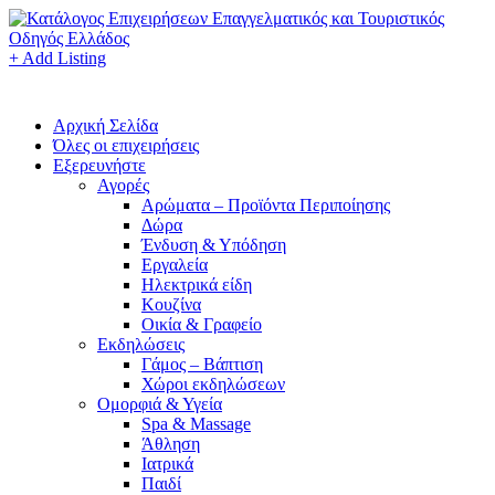
+ Add Listing
Αρχική Σελίδα
Όλες οι επιχειρήσεις
Εξερευνήστε
Αγορές
Αρώματα – Προϊόντα Περιποίησης
Δώρα
Ένδυση & Υπόδηση
Εργαλεία
Ηλεκτρικά είδη
Κουζίνα
Οικία & Γραφείο
Εκδηλώσεις
Γάμος – Βάπτιση
Χώροι εκδηλώσεων
Ομορφιά & Υγεία
Spa & Massage
Άθληση
Ιατρικά
Παιδί