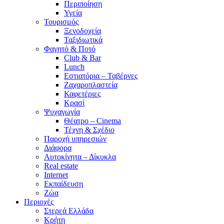
Περιποίηση
Υγεία
Τουρισμός
Ξενοδοχεία
Ταξιδιωτικά
Φαγητό & Ποτό
Club & Bar
Lunch
Εστιατόρια – Ταβέρνες
Ζαχαροπλαστεία
Καφετέριες
Κρασί
Ψυχαγωγία
Θέατρο – Cinema
Τέχνη & Σχέδιο
Παροχή υπηρεσιών
Διάφορα
Αυτοκίνητα – Δίκυκλα
Real estate
Internet
Εκπαίδευση
Ζώα
Περιοχές
Στερεά Ελλάδα
Κρήτη