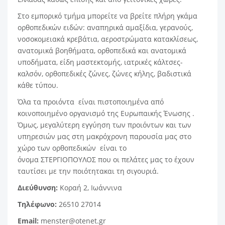
Στο
εμπορικό τμήμα
μπορείτε να βρείτε πλήρη γκάμα
ορθοπεδικών ειδών: αναπηρικά αμαξίδια, γερανούς,
νοσοκομειακά κρεβάτια, αεροστρώματα κατακλίσεως,
ανατομικά βοηθήματα, ορθοπεδικά και ανατομικά
υποδήματα, είδη μαστεκτομής, ιατρικές κάλτσες-
καλσόν, ορθοπεδικές ζώνες, ζώνες κήλης, βαδιστικά
κάθε τύπου.
Όλα τα προιόντα είναι πιστοποιημένα από
κοινοποιημένο οργανισμό της Ευρωπαικής Ένωσης .
Όμως, μεγαλύτερη
εγγύηση
των προιόντων και των
υπηρεσιών μας στη μακρόχρονη παρουσία μας στο
χώρο των ορθοπεδικών είναι το
όνομα
ΣΤΕΡΓΙΟΠΟΥΛΟΣ
που οι πελάτες μας το έχουν
ταυτίσει με την
ποιότητα
και τη
σιγουριά
.
Διεύθυνση:
Κοραή 2, Ιωάννινα
Τηλέφωνο:
26510 27014
Email:
menster@otenet.gr