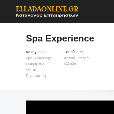
Spa Experience
Κατηγορίες
Τοποθεσίες
Spa & Massage
,
Αττική
,
Στερεά
Ομορφιά &
Ελλάδα
Υγεία
,
Περιποίηση