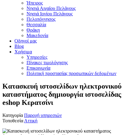
Ήπειρος
Νησιά Αιγαίου Πελάγους
Νησιά Ιονίου Πελάγους
Πελοπόννησος
Θεσσαλία
Θράκη
Μακεδονία
Οδηγοί μας
Blog
Χρήσιμα
Υπηρεσίες
Πίνακες τιμολόγησης
Επικοινωνία
Πολιτική προστασίας προσωπικών δεδομένων
Κατασκευή ιστοσελίδων ηλεκτρονικού
καταστήματος δημιουργία ιστοσελίδας
eshop Κερατσίνι
Κατηγορία
Παροχή υπηρεσιών
Τοποθεσία
Αττική