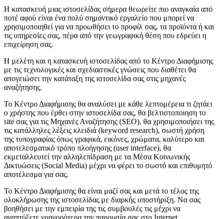
Η κατασκευή μιας ιστοσελίδας σήμερα θεωρείτε πιο αναγκαία από
ποτέ αφού είναι ένα πολύ σημαντικό εργαλείο που μπορεί να
χρησιμοποιηθεί για να προωθήσει το προφίλ σας, τα προϊόντα ή και
τις υπηρεσίες σας, πέρα από την γεωγραφική θέση που εδρεύει η
επιχείρηση σας.
Η μελέτη και η κατασκευή ιστοσελίδας από το Κέντρο Διαφήμισης
με τις τεχνολογικές και σχεδιαστικές γνώσεις που διαθέτει θα
απογειώσει την κατάταξη της ιστοσελίδα σας στις μηχανές
αναζήτησης.
Το Κέντρο Διαφήμισης θα αναλύσει με κάθε λεπτομέρεια τι ζητάει
ο χρήστης που έρθει στην ιστοσελίδα σας, θα βελτιστοποιηση το
site σας για τις Μηχανές Αναζήτησης (SEO), θα χρησιμοποιήσει της
τις κατάλληλες λέξεις κλειδιά (keyword research), σωστή χρήση
της τυπογραφίας όπως γραφικά, εικόνες, χρώματα, καλύτερο και
αποτελεσματικό τρόπο πλοήγησης (user interface), θα
εκμεταλλευτεί την αλληλεπίδραση με τα Μέσα Κοινωνικής
Δικτυώσεις (Social Media) μέχρι να φέρει το σωστό και επιθυμητό
αποτέλεσμα για σας.
Το Κέντρο Διαφήμισης θα είναι μαζί σας και μετά το τέλος της
ολοκλήρωσης της ιστοσελίδας με διαρκής υποστήριξη. Να σας
βοηθήσει με την εμπειρία της τις συμβουλές τις μέχρι να
αναπτύξετε γρηγορότερα την παρουσία σας στο Internet.