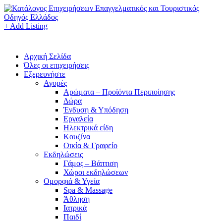
+ Add Listing
Αρχική Σελίδα
Όλες οι επιχειρήσεις
Εξερευνήστε
Αγορές
Αρώματα – Προϊόντα Περιποίησης
Δώρα
Ένδυση & Υπόδηση
Εργαλεία
Ηλεκτρικά είδη
Κουζίνα
Οικία & Γραφείο
Εκδηλώσεις
Γάμος – Βάπτιση
Χώροι εκδηλώσεων
Ομορφιά & Υγεία
Spa & Massage
Άθληση
Ιατρικά
Παιδί