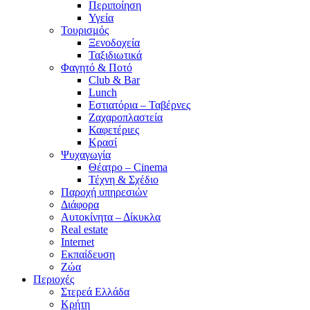
Περιποίηση
Υγεία
Τουρισμός
Ξενοδοχεία
Ταξιδιωτικά
Φαγητό & Ποτό
Club & Bar
Lunch
Εστιατόρια – Ταβέρνες
Ζαχαροπλαστεία
Καφετέριες
Κρασί
Ψυχαγωγία
Θέατρο – Cinema
Τέχνη & Σχέδιο
Παροχή υπηρεσιών
Διάφορα
Αυτοκίνητα – Δίκυκλα
Real estate
Internet
Εκπαίδευση
Ζώα
Περιοχές
Στερεά Ελλάδα
Κρήτη