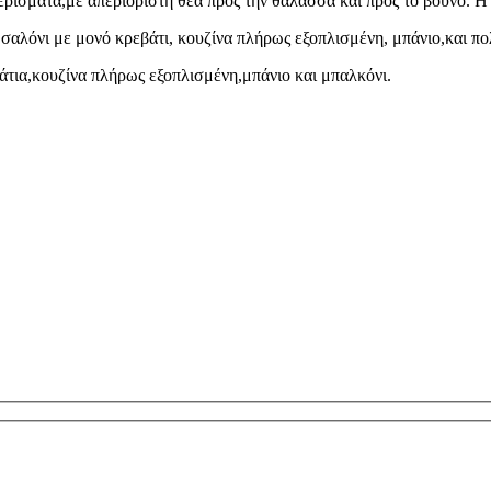
αμερίσματα,με απεριόριστη θέα προς την θάλασσα και προς το βουνό. Η 
,σαλόνι με μονό κρεβάτι, κουζίνα πλήρως εξοπλισμένη, μπάνιο,και π
άτια,κουζίνα πλήρως εξοπλισμένη,μπάνιο και μπαλκόνι.