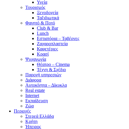
Υγεία
Τουρισμός
Ξενοδοχεία
Ταξιδιωτικά
Φαγητό & Ποτό
Club & Bar
Lunch
Εστιατόρια – Ταβέρνες
Ζαχαροπλαστεία
Καφετέριες
Κρασί
Ψυχαγωγία
Θέατρο – Cinema
Τέχνη & Σχέδιο
Παροχή υπηρεσιών
Διάφορα
Αυτοκίνητα – Δίκυκλα
Real estate
Internet
Εκπαίδευση
Ζώα
Περιοχές
Στερεά Ελλάδα
Κρήτη
Ήπειρος