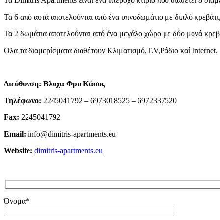
Τα Dimitris Apartments είναι ενα υπέροχο κτίριο που διαθέτει 8 δι
Τα 6 από αυτά αποτελούνται από ένα υπνοδωμάτιο με διπλό κρεβάτι
Τα 2 δωμάτια αποτελούνται από ένα μεγάλο χώρο με δύο μονά κρεβ
Ολα τα διαμερίσματα διαθέτουν Κλιματισμό,T.V,Ράδιο καί Internet.
Διεύθυνση
: Βλυχα Φρυ Κάσος
Τηλέφωνο
:
2245041792 – 6973018525 – 6972337520
Fax:
2245041792
Email:
info@dimitris-apartments.eu
Website:
dimitris-apartments.eu
Όνομα*