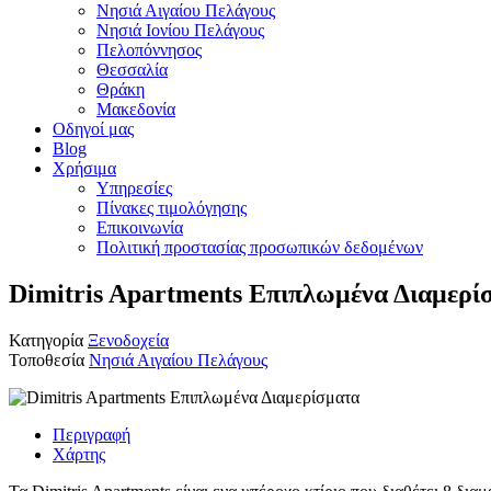
Νησιά Αιγαίου Πελάγους
Νησιά Ιονίου Πελάγους
Πελοπόννησος
Θεσσαλία
Θράκη
Μακεδονία
Οδηγοί μας
Blog
Χρήσιμα
Υπηρεσίες
Πίνακες τιμολόγησης
Επικοινωνία
Πολιτική προστασίας προσωπικών δεδομένων
Dimitris Apartments Επιπλωμένα Διαμερί
Κατηγορία
Ξενοδοχεία
Τοποθεσία
Νησιά Αιγαίου Πελάγους
Περιγραφή
Χάρτης