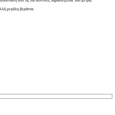
απόσταση από τις πιο κοντινές παραλίεςείναι 300 μέτρα.
ολλή μεγάλη βεράντα.