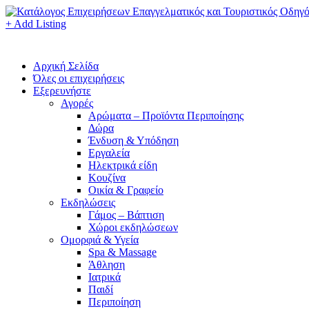
+ Add Listing
Αρχική Σελίδα
Όλες οι επιχειρήσεις
Εξερευνήστε
Αγορές
Αρώματα – Προϊόντα Περιποίησης
Δώρα
Ένδυση & Υπόδηση
Εργαλεία
Ηλεκτρικά είδη
Κουζίνα
Οικία & Γραφείο
Εκδηλώσεις
Γάμος – Βάπτιση
Χώροι εκδηλώσεων
Ομορφιά & Υγεία
Spa & Massage
Άθληση
Ιατρικά
Παιδί
Περιποίηση