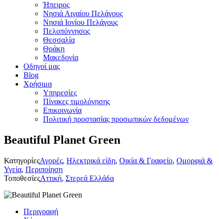
Ήπειρος
Νησιά Αιγαίου Πελάγους
Νησιά Ιονίου Πελάγους
Πελοπόννησος
Θεσσαλία
Θράκη
Μακεδονία
Οδηγοί μας
Blog
Χρήσιμα
Υπηρεσίες
Πίνακες τιμολόγησης
Επικοινωνία
Πολιτική προστασίας προσωπικών δεδομένων
Beautiful Planet Green
Κατηγορίες
Αγορές
,
Ηλεκτρικά είδη
,
Οικία & Γραφείο
,
Ομορφιά &
Υγεία
,
Περιποίηση
Τοποθεσίες
Αττική
,
Στερεά Ελλάδα
Περιγραφή