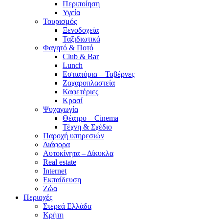
Περιποίηση
Υγεία
Τουρισμός
Ξενοδοχεία
Ταξιδιωτικά
Φαγητό & Ποτό
Club & Bar
Lunch
Εστιατόρια – Ταβέρνες
Ζαχαροπλαστεία
Καφετέριες
Κρασί
Ψυχαγωγία
Θέατρο – Cinema
Τέχνη & Σχέδιο
Παροχή υπηρεσιών
Διάφορα
Αυτοκίνητα – Δίκυκλα
Real estate
Internet
Εκπαίδευση
Ζώα
Περιοχές
Στερεά Ελλάδα
Κρήτη