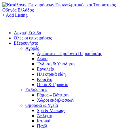
+ Add Listing
Αρχική Σελίδα
Όλες οι επιχειρήσεις
Εξερευνήστε
Αγορές
Αρώματα – Προϊόντα Περιποίησης
Δώρα
Ένδυση & Υπόδηση
Εργαλεία
Ηλεκτρικά είδη
Κουζίνα
Οικία & Γραφείο
Εκδηλώσεις
Γάμος – Βάπτιση
Χώροι εκδηλώσεων
Ομορφιά & Υγεία
Spa & Massage
Άθληση
Ιατρικά
Παιδί