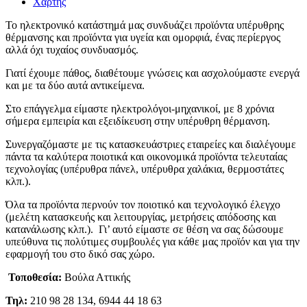
Χάρτης
Το ηλεκτρονικό κατάστημά μας συνδυάζει προϊόντα υπέρυθρης
θέρμανσης και προϊόντα για υγεία και ομορφιά, ένας περίεργος
αλλά όχι τυχαίος συνδυασμός.
Γιατί έχουμε πάθος, διαθέτουμε γνώσεις και ασχολούμαστε ενεργά
και με τα δύο αυτά αντικείμενα.
Στο επάγγελμα είμαστε ηλεκτρολόγοι-μηχανικοί, με 8 χρόνια
σήμερα εμπειρία και εξειδίκευση στην υπέρυθρη θέρμανση.
Συνεργαζόμαστε με τις κατασκευάστριες εταιρείες και διαλέγουμε
πάντα τα καλύτερα ποιοτικά και οικονομικά προϊόντα τελευταίας
τεχνολογίας (υπέρυθρα πάνελ, υπέρυθρα χαλάκια, θερμοστάτες
κλπ.).
Όλα τα προϊόντα περνούν τον ποιοτικό και τεχνολογικό έλεγχο
(μελέτη κατασκευής και λειτουργίας, μετρήσεις απόδοσης και
κατανάλωσης κλπ.). Γι’ αυτό είμαστε σε θέση να σας δώσουμε
υπεύθυνα τις πολύτιμες συμβουλές για κάθε μας προϊόν και για την
εφαρμογή του στο δικό σας χώρο.
Τοποθεσία:
Βούλα Αττικής
Τηλ:
210 98 28 134, 6944 44 18 63