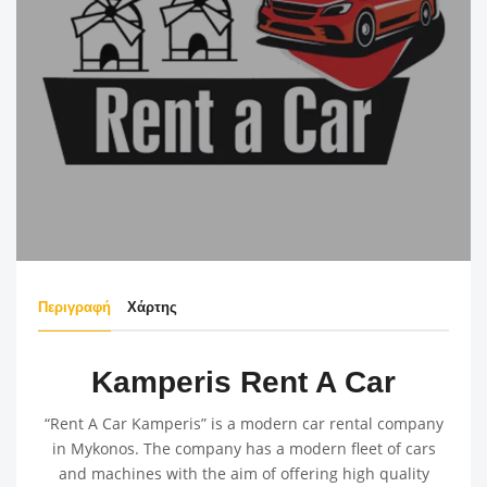
Περιγραφή
Χάρτης
Kamperis Rent A Car
“Rent A Car Kamperis” is a modern car rental company
in Mykonos. The company has a modern fleet of cars
and machines with the aim of offering high quality